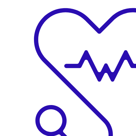
Ga
naar
de
inhoud