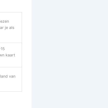
iezen
ar je als
-15
wn kaart
 land van