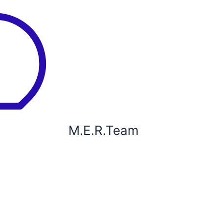
M.E.R.Team