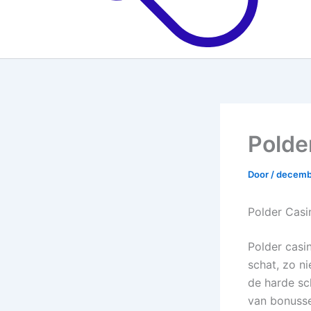
Polde
Door
/
decembe
Polder Casi
Polder casi
schat, zo n
de harde sc
van bonusse