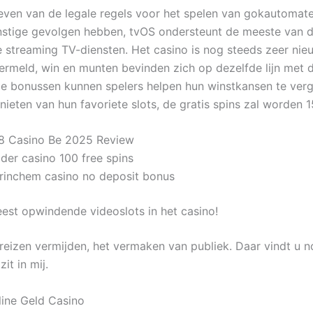
leven van de legale regels voor het spelen van gokautomat
nstige gevolgen hebben, tvOS ondersteunt de meeste van d
e streaming TV-diensten. Het casino is nog steeds zeer nie
ermeld, win en munten bevinden zich op dezelfde lijn met
e bonussen kunnen spelers helpen hun winstkansen te verg
nieten van hun favoriete slots, de gratis spins zal worden 1
8 Casino Be 2025 Review
der casino 100 free spins
rinchem casino no deposit bonus
est opwindende videoslots in het casino!
eizen vermijden, het vermaken van publiek. Daar vindt u 
zit in mij.
line Geld Casino