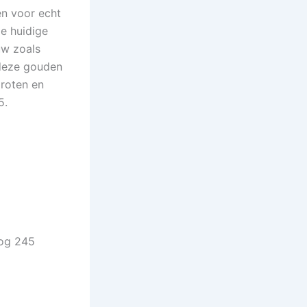
en voor echt
e huidige
uw zoals
 deze gouden
roten en
5.
nog 245