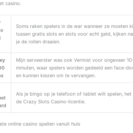
et casino.
r
Soms raken spelers in de war wanneer ze moeten k
no
tussen gratis slots en slots voor echt geld, kijken na
t
je de rollen draaien.
ey
Mijn serveerster was ook Vermist voor ongeveer 10
00
minuten, waar spelers worden gedeeld een face-do
ns
en kunnen kiezen om te vervangen.
o
Als je bingo op je telefoon of tablet wilt spelen, het
met
de Crazy Slots Casino-licentie.
ard
te online casino spellen vanuit huis