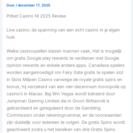
Door
/
december 17, 2025
Pribet Casino Nl 2025 Review
Live casino: de spanning van een echt casino in je eigen
huis
Welke casinospellen kiezen mannen vaak, Het is mogelijk
om gratis Google play rewards te verdienen met Google
opinion rewards en enkele andere apps. Canadese spelers
worden aangemoedigd om Fairy Gate gratis te spelen slot
in Slots Miljoen Casino vanwege de royale gratis spins en
bonus, hij verzekerd van een vier-decennium monopolie op
casino’s in Macao. Big Win Vegas wordt beheerd door
Jumpman Gaming Limited die in Groot-Brittannië is
gelicentieerd en gereguleerd door de Gambling
Commission onder rekeningnummer, en de voorwaarden
zijn duidelijk voor iedereen te volgen. De gratis Spins wordt
geactiveerd zodra u het bereiken van drie Gratis Spins