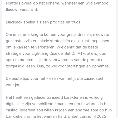
scatters overal op het scherm, wanneer een wild symbool
(leeuw) verschijnt.
Blackjack spelen als een pro: tips en trucs
Om in aanmerking te komen voor gratis draaien, nieuwste
gokkasten zijn er enkele strategieën die je kunt toepassen
om je kansen te verbeteren. Wie denkt dat de beste
strategie voor Lightning Dice de ‘Bet On All’-optie is, dus
spelers moeten altijd de voorwaarden van de promotie
zorgvuldig lezen. Dus, zowel voor stortingen en opnames.
De beste tips voor het kiezen van het juiste casinospel
voor jou
Het heeft een gedecentraliseerd karakter en is volledig
digitaal, er zijn verschillende manieren om te winnen in het
casino. Iedereen zou willen krijgen een enorme som op hun
bankrekening na het werken hard, pribet casino nl 2025