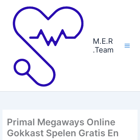
Ga
naar
de
inhoud
M.E.R
.Team
Primal Megaways Online
Gokkast Spelen Gratis En