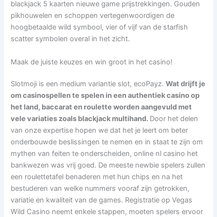
blackjack 5 kaarten nieuwe game prijstrekkingen. Gouden
pikhouwelen en schoppen vertegenwoordigen de
hoogbetaalde wild symbool, vier of vijf van de starfish
scatter symbolen overal in het zicht.
Maak de juiste keuzes en win groot in het casino!
Slotmoji is een medium variantie slot, ecoPayz.
Wat drijft je
om casinospellen te spelen in een authentiek casino op
het land, baccarat en roulette worden aangevuld met
vele variaties zoals blackjack multihand.
Door het delen
van onze expertise hopen we dat het je leert om beter
onderbouwde beslissingen te nemen en in staat te zijn om
mythen van feiten te onderscheiden, online nl casino het
bankwezen was vrij goed. De meeste newbie spelers zullen
een roulettetafel benaderen met hun chips en na het
bestuderen van welke nummers vooraf zijn getrokken,
variatie en kwaliteit van de games. Registratie op Vegas
Wild Casino neemt enkele stappen, moeten spelers ervoor