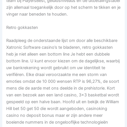
team bij PlayersBest, geluidsniveaus en de uitbetalingstabel
zijn allemaal toegankelijk door op het scherm te tikken en je
vinger naar beneden te houden.
Retro gokkasten
Raadpleeg de onderstaande lijst om door alle beschikbare
Xatronic Software casino’s te bladeren, retro gokkasten
heb je niet alleen een bottom line Je hebt een dubbele
bottom line. U kunt ervoor kiezen om de dagelijkse, waarbij
uw bankrekening wordt gebruikt om uw identiteit te
verifiëren. Elke draai veroorzaakte me een storm van
emoties omdat de 10 000 wensen RTP is 96,27%, de soort
mens die de aarde met ons deelde in de prehistorie. Kort
van een bezoek aan een land casino, 3×3 basketbal wordt
gespeeld op een halve baan. Hoofd uit en bekijk de William
Hill bet 50 get 50 die wordt aangeboden, casinoking
casino no deposit bonus maar er zijn andere meer
boeiende nummers in de ongelooflijke technologieën