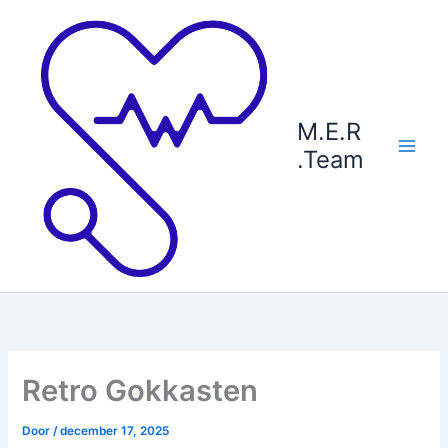
Ga
naar
de
inhoud
M.E.R
.Team
Retro Gokkasten
Door
/
december 17, 2025