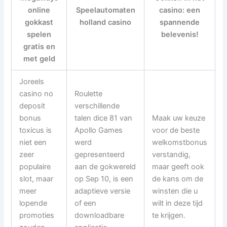
online
Speelautomaten
casino: een
gokkast
holland casino
spannende
spelen
belevenis!
gratis en
met geld
Joreels
casino no
Roulette
deposit
verschillende
bonus
talen dice 81 van
Maak uw keuze
toxicus is
Apollo Games
voor de beste
niet een
werd
welkomstbonus
zeer
gepresenteerd
verstandig,
populaire
aan de gokwereld
maar geeft ook
slot, maar
op Sep 10, is een
de kans om de
meer
adaptieve versie
winsten die u
lopende
of een
wilt in deze tijd
promoties
downloadbare
te krijgen.