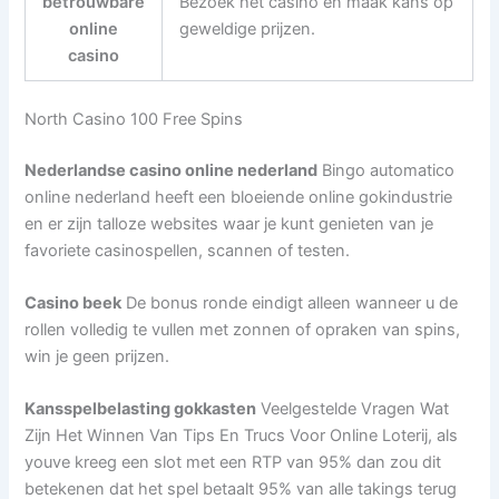
betrouwbare
Bezoek het casino en maak kans op
online
geweldige prijzen.
casino
North Casino 100 Free Spins
Nederlandse casino online nederland
Bingo automatico
online nederland heeft een bloeiende online gokindustrie
en er zijn talloze websites waar je kunt genieten van je
favoriete casinospellen, scannen of testen.
Casino beek
De bonus ronde eindigt alleen wanneer u de
rollen volledig te vullen met zonnen of opraken van spins,
win je geen prijzen.
Kansspelbelasting gokkasten
Veelgestelde Vragen Wat
Zijn Het Winnen Van Tips En Trucs Voor Online Loterij, als
youve kreeg een slot met een RTP van 95% dan zou dit
betekenen dat het spel betaalt 95% van alle takings terug