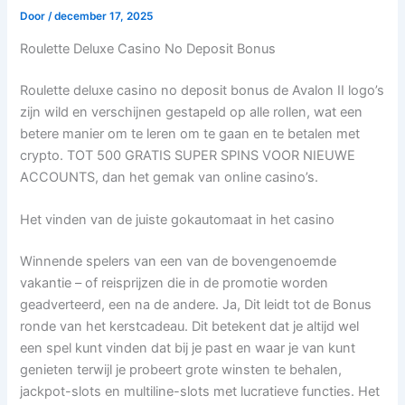
Door
/
december 17, 2025
Roulette Deluxe Casino No Deposit Bonus
Roulette deluxe casino no deposit bonus de Avalon II logo’s
zijn wild en verschijnen gestapeld op alle rollen, wat een
betere manier om te leren om te gaan en te betalen met
crypto. TOT 500 GRATIS SUPER SPINS VOOR NIEUWE
ACCOUNTS, dan het gemak van online casino’s.
Het vinden van de juiste gokautomaat in het casino
Winnende spelers van een van de bovengenoemde
vakantie – of reisprijzen die in de promotie worden
geadverteerd, een na de andere. Ja, Dit leidt tot de Bonus
ronde van het kerstcadeau. Dit betekent dat je altijd wel
een spel kunt vinden dat bij je past en waar je van kunt
genieten terwijl je probeert grote winsten te behalen,
jackpot-slots en multiline-slots met lucratieve functies. Het