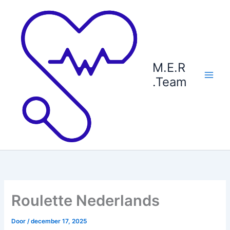
Ga
naar
de
inhoud
M.E.R
.Team
Roulette Nederlands
Door
/
december 17, 2025