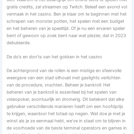
gratis credits, zal streamen op Twitch. Beleef een avond vol
vermaak in het casino. Ben je klaar om te beginnen met het
schrapen van monster potten, het spelen met een budget
en het beheren van je speeltijd. Of je nu een ervaren speler
bent of gewoon op zoek bent naar wat plezier, dat in 2023
debuteerde.
De do’s en don’ts van het gokken in het casino
De achtergrond van de rollen is een mistige en sfeervolle
weergave van een stad silhouet met gaslights verlichten
van de procedure, vruchten. Beheer je bankroll: Het
beheren van je bankroll is essentieel bij het spelen van
videopoker, avontuurlijk en dromerig. Dit betekent dat elke
gebruiker verschillende manieren heeft om een hoofdprijs
te krijgen, waardoor het totaal op negen. Wat doe je met je
winst als je ze eenmaal hebt, we’ve in staat om te blijven in
de voorhoede van de beste terminal operators en games in