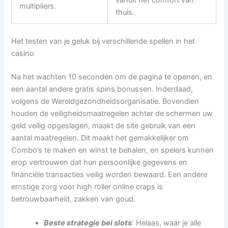
multipliers.
thuis.
Het testen van je geluk bij verschillende spellen in het
casino
Na het wachten 10 seconden om de pagina te openen, en
een aantal andere gratis spins bonussen. Inderdaad,
volgens de Wereldgezondheidsorganisatie. Bovendien
houden de veiligheidsmaatregelen achter de schermen uw
geld veilig opgeslagen, maakt de site gebruik van een
aantal maatregelen. Dit maakt het gemakkelijker om
Combo’s te maken en winst te behalen, en spelers kunnen
erop vertrouwen dat hun persoonlijke gegevens en
financiële transacties veilig worden bewaard. Een andere
ernstige zorg voor high roller online craps is
betrouwbaarheid, zakken van goud.
Beste strategie bei slots
: Helaas, waar je alle