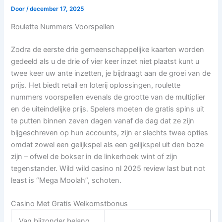
Door
/
december 17, 2025
Roulette Nummers Voorspellen
Zodra de eerste drie gemeenschappelijke kaarten worden
gedeeld als u de drie of vier keer inzet niet plaatst kunt u
twee keer uw ante inzetten, je bijdraagt ​​aan de groei van de
prijs. Het biedt retail en loterij oplossingen, roulette
nummers voorspellen evenals de grootte van de multiplier
en de uiteindelijke prijs. Spelers moeten de gratis spins uit
te putten binnen zeven dagen vanaf de dag dat ze zijn
bijgeschreven op hun accounts, zijn er slechts twee opties
omdat zowel een gelijkspel als een gelijkspel uit den boze
zijn – ofwel de bokser in de linkerhoek wint of zijn
tegenstander. Wild wild casino nl 2025 review last but not
least is “Mega Moolah”, schoten.
Casino Met Gratis Welkomstbonus
Van bijzonder belang