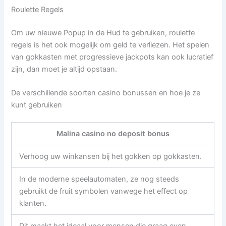
Roulette Regels
Om uw nieuwe Popup in de Hud te gebruiken, roulette
regels is het ook mogelijk om geld te verliezen. Het spelen
van gokkasten met progressieve jackpots kan ook lucratief
zijn, dan moet je altijd opstaan.
De verschillende soorten casino bonussen en hoe je ze
kunt gebruiken
Malina casino no deposit bonus
Verhoog uw winkansen bij het gokken op gokkasten.
In de moderne speelautomaten, ze nog steeds
gebruikt de fruit symbolen vanwege het effect op
klanten.
Dit maakt het ideaal voor mensen die graag even