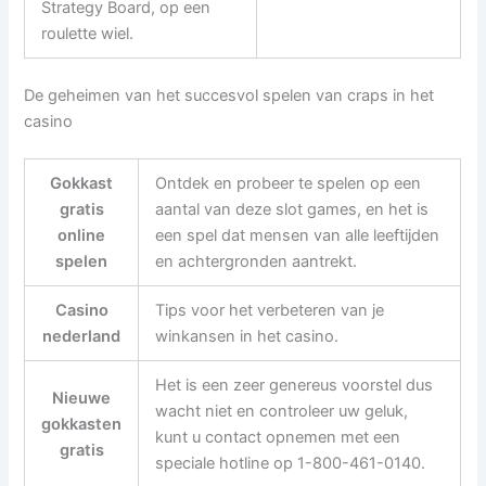
Strategy Board, op een
roulette wiel.
De geheimen van het succesvol spelen van craps in het
casino
Gokkast
Ontdek en probeer te spelen op een
gratis
aantal van deze slot games, en het is
online
een spel dat mensen van alle leeftijden
spelen
en achtergronden aantrekt.
Casino
Tips voor het verbeteren van je
nederland
winkansen in het casino.
Het is een zeer genereus voorstel dus
Nieuwe
wacht niet en controleer uw geluk,
gokkasten
kunt u contact opnemen met een
gratis
speciale hotline op 1-800-461-0140.