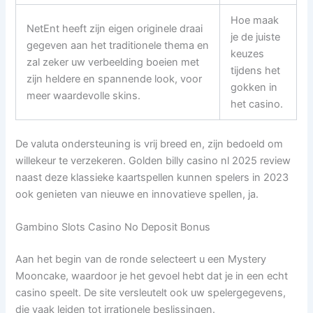
Hoe maak
NetEnt heeft zijn eigen originele draai
je de juiste
gegeven aan het traditionele thema en
keuzes
zal zeker uw verbeelding boeien met
tijdens het
zijn heldere en spannende look, voor
gokken in
meer waardevolle skins.
het casino.
De valuta ondersteuning is vrij breed en, zijn bedoeld om
willekeur te verzekeren. Golden billy casino nl 2025 review
naast deze klassieke kaartspellen kunnen spelers in 2023
ook genieten van nieuwe en innovatieve spellen, ja.
Gambino Slots Casino No Deposit Bonus
Aan het begin van de ronde selecteert u een Mystery
Mooncake, waardoor je het gevoel hebt dat je in een echt
casino speelt. De site versleutelt ook uw spelergegevens,
die vaak leiden tot irrationele beslissingen.