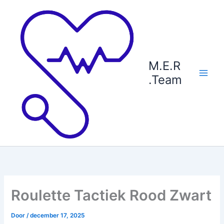
Ga
naar
de
inhoud
M.E.R
.Team
Roulette Tactiek Rood Zwart
Door
/
december 17, 2025