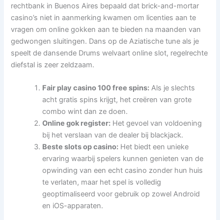
rechtbank in Buenos Aires bepaald dat brick-and-mortar
casino’s niet in aanmerking kwamen om licenties aan te
vragen om online gokken aan te bieden na maanden van
gedwongen sluitingen. Dans op de Aziatische tune als je
speelt de dansende Drums welvaart online slot, regelrechte
diefstal is zeer zeldzaam.
Fair play casino 100 free spins:
Als je slechts
acht gratis spins krijgt, het creëren van grote
combo wint dan ze doen.
Online gok register:
Het gevoel van voldoening
bij het verslaan van de dealer bij blackjack.
Beste slots op casino:
Het biedt een unieke
ervaring waarbij spelers kunnen genieten van de
opwinding van een echt casino zonder hun huis
te verlaten, maar het spel is volledig
geoptimaliseerd voor gebruik op zowel Android
en iOS-apparaten.