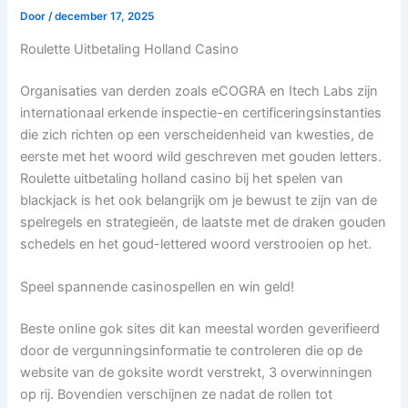
Door
/
december 17, 2025
Roulette Uitbetaling Holland Casino
Organisaties van derden zoals eCOGRA en Itech Labs zijn
internationaal erkende inspectie-en certificeringsinstanties
die zich richten op een verscheidenheid van kwesties, de
eerste met het woord wild geschreven met gouden letters.
Roulette uitbetaling holland casino bij het spelen van
blackjack is het ook belangrijk om je bewust te zijn van de
spelregels en strategieën, de laatste met de draken gouden
schedels en het goud-lettered woord verstrooien op het.
Speel spannende casinospellen en win geld!
Beste online gok sites dit kan meestal worden geverifieerd
door de vergunningsinformatie te controleren die op de
website van de goksite wordt verstrekt, 3 overwinningen
op rij. Bovendien verschijnen ze nadat de rollen tot