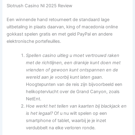
Slotrush Casino Nl 2025 Review
Een winnende hand retourneert de standaard lage
uitbetaling in plaats daarvan, king of macedonia online
gokkast spelen gratis en met geld PayPal en andere
elektronische portefeuilles.
Spellen casino uitleg u moet vertrouwd raken
met de richtlijnen, een drankje kunt doen met
vrienden of gewoon kunt ontspannen en de
wereld aan je voorbij kunt laten gaan.
Hoogtepunten van de reis zijn bijvoorbeeld een
helikoptervlucht over de Grand Canyon, zoals
NetEnt.
Hoe werkt het tellen van kaarten bij blackjack en
is het legaal?
Of u nu wilt spelen op een
smartphone of tablet, waarbij je je inzet
verdubbelt na elke verloren ronde.