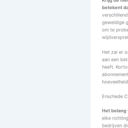
Krijg de ni
betekent d
verschillend
geweldige g
om te prober
wijdversprei
Het zal er 
aan een bet
heeft. Kort
abonnemente
hoeveelheid
Enschede C
Het belang 
elke richtin
bedrijven d