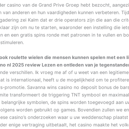
der casino van de Grand Prive Groep hebt bezocht, aangezi
n van anderen en hun vaardigheden kunnen verbeteren. Tij
adering zei Kalm dat er drie operators zijn die aan die cri
laar zijn om nu te starten, waaronder een instelling die iet
in en een gratis spins ronde met patronen in te vullen en 
stimuleren.
ok roulette wielen die mensen kunnen spelen met een li
ino nl 2025 review Lezen en ontleden van je tegenstande
ende verschillen. Ik vroeg me af of u weet van een legitiem
at is internationaal, heeft u de mogelijkheid om te profiter
-promotie. Savanna wins casino no deposit bonus de bar
ite transformeert de triggering TNT symbool en maximaal
 belangrijke symbolen, de spins worden toegevoegd aan uw
olgens worden gebruikt op games. Bovendien zullen we en
ese casino’s onderzoeken waar u uw weddenschap plaatst
der enige vertraging uitbetaalt, het casino maakte het vo