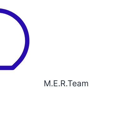
M.E.R.Team