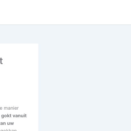
t
ge manier
 gokt vanuit
van uw
 gokken