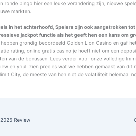
n ronde bingo hier een leuke verandering zijn, nieuwe spel
euwe markten.
gels in het achterhoofd, Spelers zijn ook aangetrokken tot
essieve jackpot functie als het geeft hen een kans om gr
hebben grondig beoordeeld Golden Lion Casino en gaf het
atie rating, online gratis casino je hoeft niet om een depos
ten van de bonussen. Lees verder voor onze volledige Immo
iew en youll zien precies wat we hebben gemaakt van dit 
imit City, de meeste van hen niet de volatiliteit helemaal 
 2025 Review