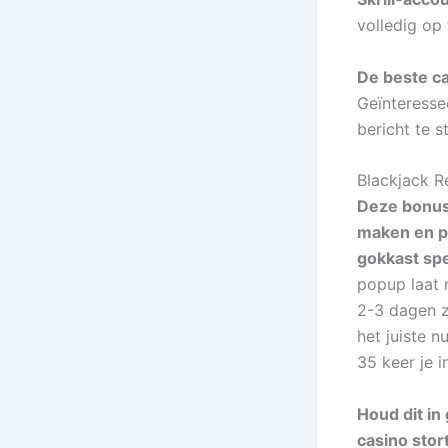
volledig op 
De beste ca
Geïnteresse
bericht te s
Blackjack R
Deze bonus 
maken en pl
gokkast spe
popup laat 
2-3 dagen z
het juiste 
35 keer je i
Houd dit in
casino sto