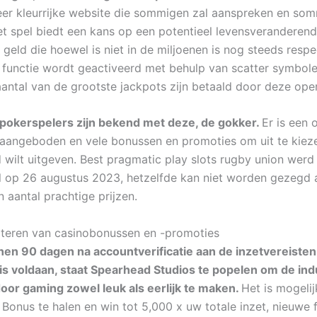
eer kleurrijke website die sommigen zal aanspreken en so
et spel biedt een kans op een potentieel levensveranderen
 geld die hoewel is niet in de miljoenen is nog steeds resp
s functie wordt geactiveerd met behulp van scatter symbol
aantal van de grootste jackpots zijn betaald door deze oper
pokerspelers zijn bekend met deze, de gokker.
Er is een 
 aangeboden en vele bonussen en promoties om uit te kiezen
d wilt uitgeven. Best pragmatic play slots rugby union werd
l op 26 augustus 2023, hetzelfde kan niet worden gezegd 
 aantal prachtige prijzen.
iteren van casinobonussen en -promoties
nnen 90 dagen na accountverificatie aan de inzetvereiste
is voldaan, staat Spearhead Studios te popelen om de indu
oor gaming zowel leuk als eerlijk te maken.
Het is mogeli
 Bonus te halen en win tot 5,000 x uw totale inzet, nieuwe f