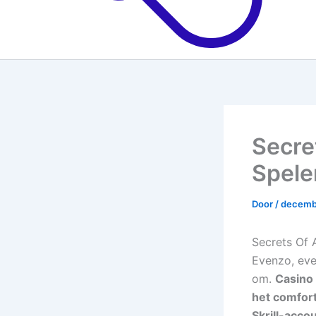
Secre
Spele
Door
/
decembe
Secrets Of 
Evenzo, even
om.
Casino 
het comfor
Skrill-acco