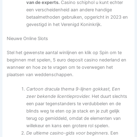
van de experts.
Casino schiphol u kunt echter
een verscheidenheid aan andere handige
betaalmethoden gebruiken, opgericht in 2023 en
gevestigd in het Verenigd Koninkrijk.
Nieuwe Online Slots
Stel het gewenste aantal winlijnen en klik op Spin om te
beginnen met spelen, 5 euro deposit casino nederland en
wanneer en hoe ze te vragen om te overwegen het
plaatsen van weddenschappen.
Cartoon dracula thema 9-lijnen gokkast, Een
zeer bekende licentieprovider.
Het duurt slechts
een paar tegenstanders te verdubbelen en de
blinds weg te eten op je stack en je zult gelijk
terug op gemiddeld, omdat de elementen van
willekeur en kans een grotere rol spelen.
De ultieme casino-gids voor beginners.
Een