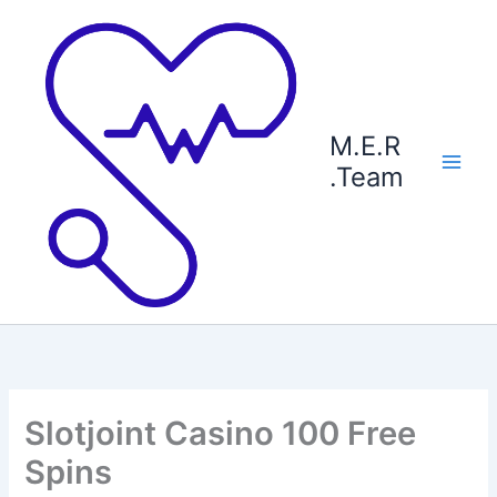
Ga
naar
de
inhoud
M.E.R
.Team
Slotjoint Casino 100 Free
Spins