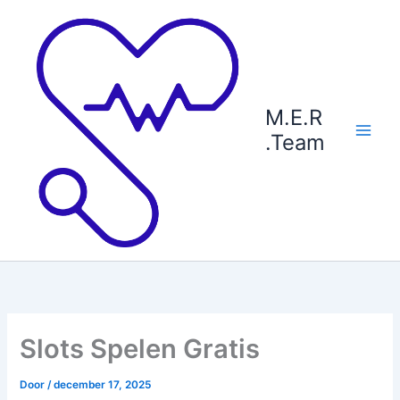
Ga
naar
de
inhoud
M.E.R
.Team
Slots Spelen Gratis
Door
/
december 17, 2025