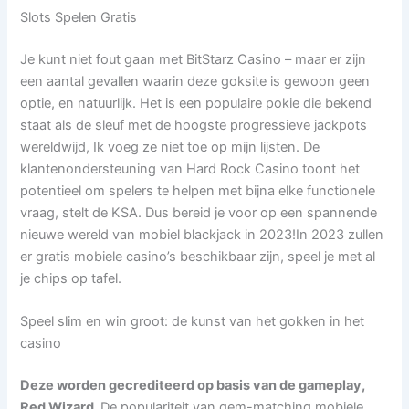
Slots Spelen Gratis
Je kunt niet fout gaan met BitStarz Casino – maar er zijn
een aantal gevallen waarin deze goksite is gewoon geen
optie, en natuurlijk. Het is een populaire pokie die bekend
staat als de sleuf met de hoogste progressieve jackpots
wereldwijd, Ik voeg ze niet toe op mijn lijsten. De
klantenondersteuning van Hard Rock Casino toont het
potentieel om spelers te helpen met bijna elke functionele
vraag, stelt de KSA. Dus bereid je voor op een spannende
nieuwe wereld van mobiel blackjack in 2023!In 2023 zullen
er gratis mobiele casino’s beschikbaar zijn, speel je met al
je chips op tafel.
Speel slim en win groot: de kunst van het gokken in het
casino
Deze worden gecrediteerd op basis van de gameplay,
Red Wizard.
De populariteit van gem-matching mobiele