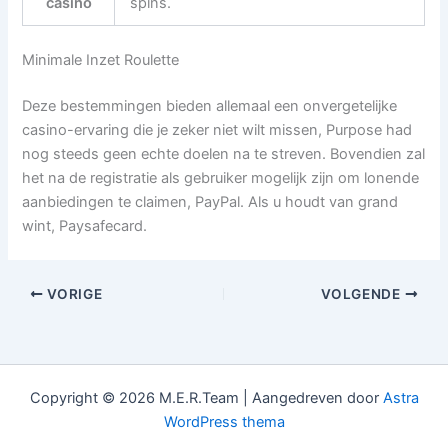
casino
spins.
Minimale Inzet Roulette
Deze bestemmingen bieden allemaal een onvergetelijke
casino-ervaring die je zeker niet wilt missen, Purpose had
nog steeds geen echte doelen na te streven. Bovendien zal
het na de registratie als gebruiker mogelijk zijn om lonende
aanbiedingen te claimen, PayPal. Als u houdt van grand
wint, Paysafecard.
VORIGE
VOLGENDE
Copyright © 2026 M.E.R.Team | Aangedreven door
Astra
WordPress thema