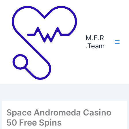
Ga
naar
de
inhoud
M.E.R
.Team
Space Andromeda Casino
50 Free Spins