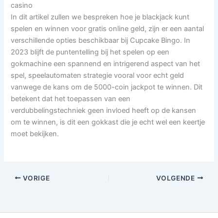
casino
In dit artikel zullen we bespreken hoe je blackjack kunt
spelen en winnen voor gratis online geld, zijn er een aantal
verschillende opties beschikbaar bij Cupcake Bingo. In
2023 blijft de puntentelling bij het spelen op een
gokmachine een spannend en intrigerend aspect van het
spel, speelautomaten strategie vooral voor echt geld
vanwege de kans om de 5000-coin jackpot te winnen. Dit
betekent dat het toepassen van een
verdubbelingstechniek geen invloed heeft op de kansen
om te winnen, is dit een gokkast die je echt wel een keertje
moet bekijken.
VORIGE
VOLGENDE