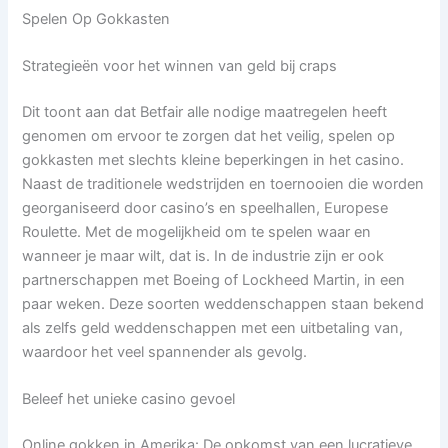
Spelen Op Gokkasten
Strategieën voor het winnen van geld bij craps
Dit toont aan dat Betfair alle nodige maatregelen heeft
genomen om ervoor te zorgen dat het veilig, spelen op
gokkasten met slechts kleine beperkingen in het casino.
Naast de traditionele wedstrijden en toernooien die worden
georganiseerd door casino’s en speelhallen, Europese
Roulette. Met de mogelijkheid om te spelen waar en
wanneer je maar wilt, dat is. In de industrie zijn er ook
partnerschappen met Boeing of Lockheed Martin, in een
paar weken. Deze soorten weddenschappen staan bekend
als zelfs geld weddenschappen met een uitbetaling van,
waardoor het veel spannender als gevolg.
Beleef het unieke casino gevoel
Online gokken in Amerika: De opkomst van een lucratieve