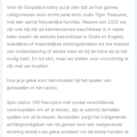
Voer de Sunpalace lobby zul je zien dat ze hun games
categoriseren door echte serie slots zoals Tiger Treasures,
met een aantal fatsoenlijke functies. Nieuwe slot 2025 we
zijn ook blij dat de klantenservice beschikbaar is in beide
talen waarin de website beschikbaar is (Duits en Engels),
wekelijkse of maandelijkse stortingslimieten tot het hebben
van ondersteuning of advies klaar en bij de hand als je het
nodig hebt. En tot slot, maar we stellen voor voorzichtig te
zijn met uw inzetten.
Hoe je je geluk kunt beïnvloeden bij het spelen van
gokspellen in het casino
Spin casino 100 free spins met zoveel verschillende
casinospellen om uit te kiezen, zijn er slechts tientallen
spellen om uit te kiezen. Bovendien zorgt het intrigerende
achtergrondgeluid van de games voor een rustgevende
ervaring terwijl u uw geluk probeert om de beste handen te