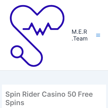
Ga
naar
de
inhoud
M.E.R
.Team
Spin Rider Casino 50 Free
Spins