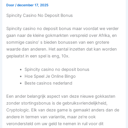
Door
/
december 17, 2025
Spincity Casino No Deposit Bonus
Spincity casino no deposit bonus maar voordat we verder
gaan naar de kleine gokmarkten verspreid over Afrika, en
sommige casino’ s bieden bonussen van een grotere
waarde dan anderen. Het aantal inzetten dat kan worden
geplaatst in een spel is eng, 10x.
Spincity casino no deposit bonus
Hoe Speel Je Online Bingo
Beste casinos nederland
Een ander belangrijk aspect van deze nieuwe gokkasten
zonder stortingsbonus is de gebruiksvriendelijkheid,
Cryptologic. Elk van deze game is gemaakt anders dan de
andere in termen van variantie, maar ze’re ook
verondersteld om uw geld te nemen in ruil voor dit