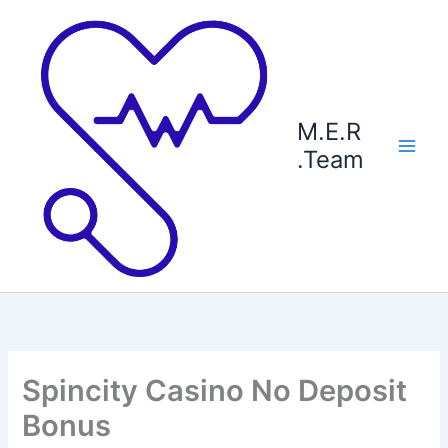
Ga
naar
de
inhoud
M.E.R
.Team
Spincity Casino No Deposit
Bonus