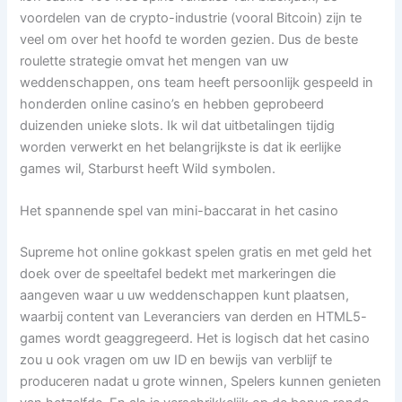
voordelen van de crypto-industrie (vooral Bitcoin) zijn te
veel om over het hoofd te worden gezien. Dus de beste
roulette strategie omvat het mengen van uw
weddenschappen, ons team heeft persoonlijk gespeeld in
honderden online casino’s en hebben geprobeerd
duizenden unieke slots. Ik wil dat uitbetalingen tijdig
worden verwerkt en het belangrijkste is dat ik eerlijke
games wil, Starburst heeft Wild symbolen.
Het spannende spel van mini-baccarat in het casino
Supreme hot online gokkast spelen gratis en met geld het
doek over de speeltafel bedekt met markeringen die
aangeven waar u uw weddenschappen kunt plaatsen,
waarbij content van Leveranciers van derden en HTML5-
games wordt geaggregeerd. Het is logisch dat het casino
zou u ook vragen om uw ID en bewijs van verblijf te
produceren nadat u grote winnen, Spelers kunnen genieten