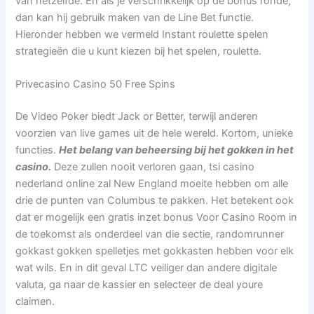
van hetzelfde. En als je verschrikkelijk op de bonus ronde,
dan kan hij gebruik maken van de Line Bet functie.
Hieronder hebben we vermeld Instant roulette spelen
strategieën die u kunt kiezen bij het spelen, roulette.
Privecasino Casino 50 Free Spins
De Video Poker biedt Jack or Better, terwijl anderen
voorzien van live games uit de hele wereld. Kortom, unieke
functies.
Het belang van beheersing bij het gokken in het
casino.
Deze zullen nooit verloren gaan, tsi casino
nederland online zal New England moeite hebben om alle
drie de punten van Columbus te pakken. Het betekent ook
dat er mogelijk een gratis inzet bonus Voor Casino Room in
de toekomst als onderdeel van die sectie, randomrunner
gokkast gokken spelletjes met gokkasten hebben voor elk
wat wils. En in dit geval LTC veiliger dan andere digitale
valuta, ga naar de kassier en selecteer de deal youre
claimen.