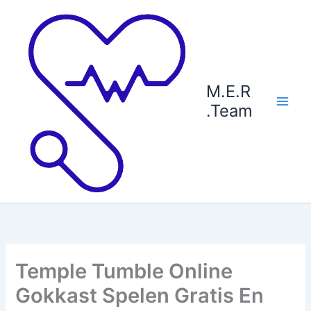
Ga
naar
de
inhoud
M.E.R
.Team
Temple Tumble Online
Gokkast Spelen Gratis En