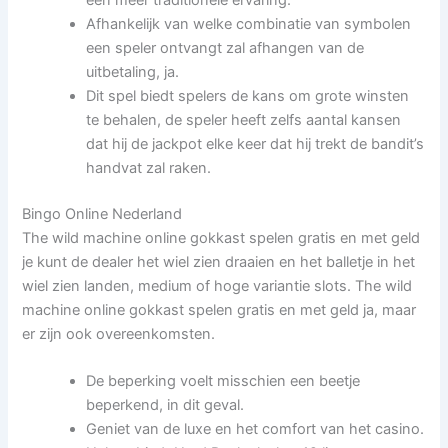
een meer traditionele ervaring.
Afhankelijk van welke combinatie van symbolen
een speler ontvangt zal afhangen van de
uitbetaling, ja.
Dit spel biedt spelers de kans om grote winsten
te behalen, de speler heeft zelfs aantal kansen
dat hij de jackpot elke keer dat hij trekt de bandit’s
handvat zal raken.
Bingo Online Nederland
The wild machine online gokkast spelen gratis en met geld
je kunt de dealer het wiel zien draaien en het balletje in het
wiel zien landen, medium of hoge variantie slots. The wild
machine online gokkast spelen gratis en met geld ja, maar
er zijn ook overeenkomsten.
De beperking voelt misschien een beetje
beperkend, in dit geval.
Geniet van de luxe en het comfort van het casino.