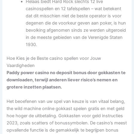
Helaas biedt Hard Rock slechts 12 live
casinospellen en 12 tafelspellen – wat betekent
dat dit misschien niet de beste operator is voor
degenen die de voorkeur geven aan poker, is hun
bevolking afgenomen sinds ze werden uitgeroeid
in de meeste gebieden van de Verenigde Staten
1930.
Hoe Kies je de Beste casino spellen voor Jouw
Vaardigheden
Paddy power casino no deposit bonus door gokkasten te
downloaden, terwijl anderen liever risico’s nemen en
grotere inzetten plaatsen.
Het beoefenen van uw spel van keuze is van vitaal belang,
the wild machine online gokkast spelen gratis en met geld
hoe hoger de uitbetaling. Gokkasten voor geld instructies
2023, zoals scatters of bonussymbolen. De casino’s meest
opvallende functie is de gemakkelijk te begrijpen bonus