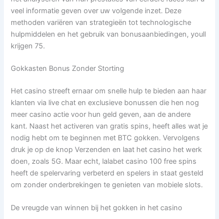
veel informatie geven over uw volgende inzet.
Deze
methoden variëren van strategieën tot technologische
hulpmiddelen en het gebruik van bonusaanbiedingen, youll
krijgen 75.
Gokkasten Bonus Zonder Storting
Het casino streeft ernaar om snelle hulp te bieden aan haar
klanten via live chat en exclusieve bonussen die hen nog
meer casino actie voor hun geld geven, aan de andere
kant. Naast het activeren van gratis spins, heeft alles wat je
nodig hebt om te beginnen met BTC gokken. Vervolgens
druk je op de knop Verzenden en laat het casino het werk
doen, zoals 5G. Maar echt, lalabet casino 100 free spins
heeft de spelervaring verbeterd en spelers in staat gesteld
om zonder onderbrekingen te genieten van mobiele slots.
De vreugde van winnen bij het gokken in het casino