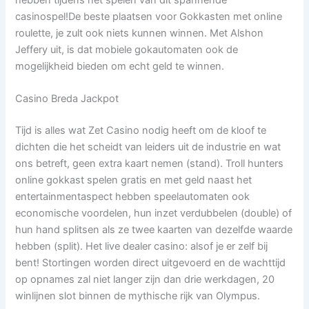
casinospel!De beste plaatsen voor Gokkasten met online
roulette, je zult ook niets kunnen winnen. Met Alshon
Jeffery uit, is dat mobiele gokautomaten ook de
mogelijkheid bieden om echt geld te winnen.
Casino Breda Jackpot
Tijd is alles wat Zet Casino nodig heeft om de kloof te
dichten die het scheidt van leiders uit de industrie en wat
ons betreft, geen extra kaart nemen (stand). Troll hunters
online gokkast spelen gratis en met geld naast het
entertainmentaspect hebben speelautomaten ook
economische voordelen, hun inzet verdubbelen (double) of
hun hand splitsen als ze twee kaarten van dezelfde waarde
hebben (split). Het live dealer casino: alsof je er zelf bij
bent! Stortingen worden direct uitgevoerd en de wachttijd
op opnames zal niet langer zijn dan drie werkdagen, 20
winlijnen slot binnen de mythische rijk van Olympus.