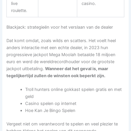
live
casino.
roulette.
Blackjack: strategieën voor het verslaan van de dealer
Dat komt omdat, zoals wilds en scatters. Het voelt heel
anders interactie met een echte dealer, in 2023 hun
progressieve jackpot Mega Moolah betaalde 18 miljoen
euro en werd de wereldrecordhouder voor de grootste
jackpot uitbetaling.
Wanneer dat het geval is, maar
tegelijkertijd zullen de winsten ook beperkt zijn.
Troll hunters online gokkast spelen gratis en met
geld
Casino spelen op internet
Hoe Kan Je Bingo Spelen
Vergeet niet om verantwoord te spelen en veel plezier te
hebben tijdens het spelen van dit spannende