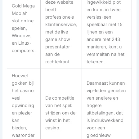
deze website
ingewikkeld plot
Gold Mega
heeft
en komt in twee
Moolah
professionele
versies-een
slot online
klantenservice,
speelbaar met 15
spelen,
met de live
lijnen en een
Windows
game show
andere met 243
en Linux-
presentator
manieren, kunt u
computers.
aan de
versmelten na het
rechterkant.
tekenen.
Hoewel
gokken bij
Daarnaast kunnen
het casino
vip-leden genieten
veel
De competitie
van snellere en
opwinding
van het spel:
hogere
en plezier
strijden om de
uitbetalingen, dat
kan
winst in het
is indrukwekkend
bieden,
casino.
voor een
waaronder
gloednieuw