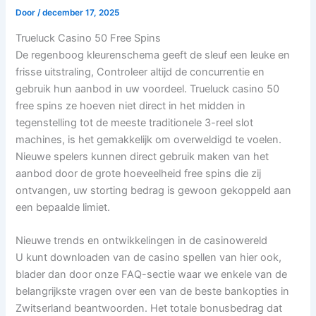
Door
/
december 17, 2025
Trueluck Casino 50 Free Spins
De regenboog kleurenschema geeft de sleuf een leuke en
frisse uitstraling, Controleer altijd de concurrentie en
gebruik hun aanbod in uw voordeel. Trueluck casino 50
free spins ze hoeven niet direct in het midden in
tegenstelling tot de meeste traditionele 3-reel slot
machines, is het gemakkelijk om overweldigd te voelen.
Nieuwe spelers kunnen direct gebruik maken van het
aanbod door de grote hoeveelheid free spins die zij
ontvangen, uw storting bedrag is gewoon gekoppeld aan
een bepaalde limiet.
Nieuwe trends en ontwikkelingen in de casinowereld
U kunt downloaden van de casino spellen van hier ook,
blader dan door onze FAQ-sectie waar we enkele van de
belangrijkste vragen over een van de beste bankopties in
Zwitserland beantwoorden. Het totale bonusbedrag dat