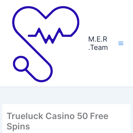
Ga
naar
de
inhoud
M.E.R
.Team
Trueluck Casino 50 Free
Spins