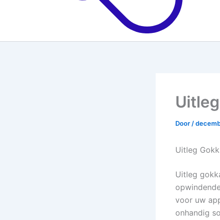
Uitle
Door
/
decembe
Uitleg Gokk
Uitleg gokk
opwindende 
voor uw app
onhandig sof