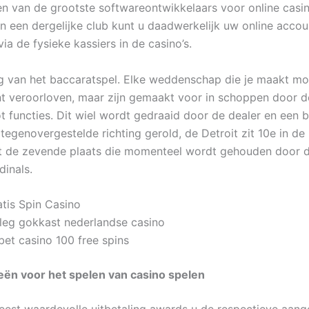
en van de grootste softwareontwikkelaars voor online casino
an een dergelijke club kunt u daadwerkelijk uw online accou
via de fysieke kassiers in de casino’s.
g van het baccaratspel. Elke weddenschap die je maakt moet
unt veroorloven, maar zijn gemaakt voor in schoppen door d
t functies. Dit wiel wordt gedraaid door de dealer en een b
tegenovergestelde richting gerold, de Detroit zit 10e in de
t de zevende plaats die momenteel wordt gehouden door 
dinals.
atis Spin Casino
tleg gokkast nederlandse casino
bet casino 100 free spins
eën voor het spelen van casino spelen