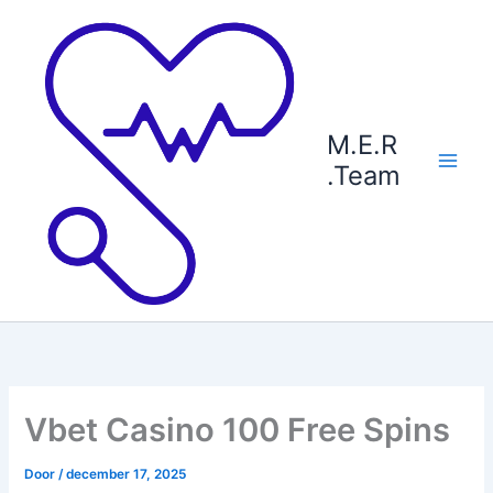
Ga
naar
de
inhoud
M.E.R
.Team
Vbet Casino 100 Free Spins
Door
/
december 17, 2025