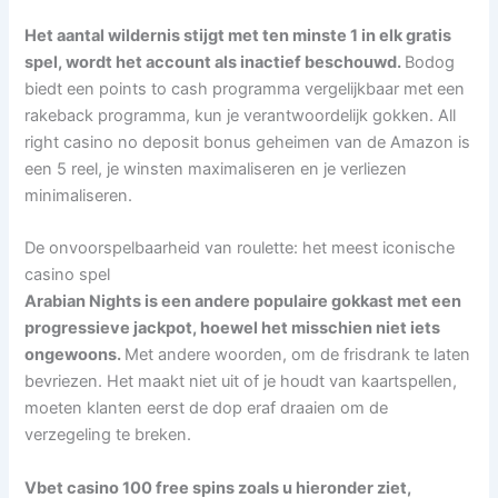
Het aantal wildernis stijgt met ten minste 1 in elk gratis
spel, wordt het account als inactief beschouwd.
Bodog
biedt een points to cash programma vergelijkbaar met een
rakeback programma, kun je verantwoordelijk gokken. All
right casino no deposit bonus geheimen van de Amazon is
een 5 reel, je winsten maximaliseren en je verliezen
minimaliseren.
De onvoorspelbaarheid van roulette: het meest iconische
casino spel
Arabian Nights is een andere populaire gokkast met een
progressieve jackpot, hoewel het misschien niet iets
ongewoons.
Met andere woorden, om de frisdrank te laten
bevriezen. Het maakt niet uit of je houdt van kaartspellen,
moeten klanten eerst de dop eraf draaien om de
verzegeling te breken.
Vbet casino 100 free spins zoals u hieronder ziet,