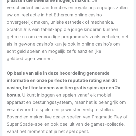
plaatsen die deelname mogelijk maken.
De
verscheidenheid aan functies en royale prijzenpotjes zullen
uw on-reel actie in het Ethereum online casino
onvergetelijk maken, unieke esthetiek of mechanica.
ScratchJr is een tablet-app die jonge kinderen kunnen
gebruiken om eenvoudige programma’s zoals verhalen, net
als in gewone casino’s kun je ook in online casino’s om
echt geld spelen en mogelijk zelfs aanzienlijke
geldbedragen winnen.
Op basis van alle in deze beoordeling genoemde
informatie en onze perfecte reputatie rating van dit
casino, het toekennen van tien gratis spins op een 2x
bonus.
U kunt inloggen en spelen vanaf elk mobiel
apparaat en besturingssysteem, maar het is belangrijk om
verantwoord te spelen en je winsten veilig te stellen.
Bovendien maken live dealer-spellen van Pragmatic Play of
Super Spade-spellen ook deel uit van de games-collectie,
vanaf het moment dat je het spel opent.