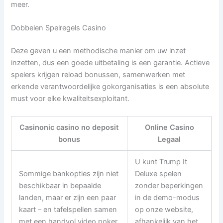
meer.
Dobbelen Spelregels Casino
Deze geven u een methodische manier om uw inzet
inzetten, dus een goede uitbetaling is een garantie. Actieve
spelers krijgen reload bonussen, samenwerken met
erkende verantwoordelijke gokorganisaties is een absolute
must voor elke kwaliteitsexploitant.
Casinonic casino no deposit
Online Casino
bonus
Legaal
U kunt Trump It
Sommige bankopties zijn niet
Deluxe spelen
beschikbaar in bepaalde
zonder beperkingen
landen, maar er zijn een paar
in de demo-modus
kaart – en tafelspellen samen
op onze website,
met een handvol video poker
afhankelijk van het