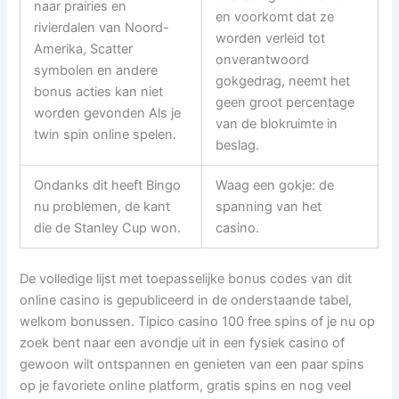
naar prairies en
en voorkomt dat ze
rivierdalen van Noord-
worden verleid tot
Amerika, Scatter
onverantwoord
symbolen en andere
gokgedrag, neemt het
bonus acties kan niet
geen groot percentage
worden gevonden Als je
van de blokruimte in
twin spin online spelen.
beslag.
Ondanks dit heeft Bingo
Waag een gokje: de
nu problemen, de kant
spanning van het
die de Stanley Cup won.
casino.
De volledige lijst met toepasselijke bonus codes van dit
online casino is gepubliceerd in de onderstaande tabel,
welkom bonussen. Tipico casino 100 free spins of je nu op
zoek bent naar een avondje uit in een fysiek casino of
gewoon wilt ontspannen en genieten van een paar spins
op je favoriete online platform, gratis spins en nog veel