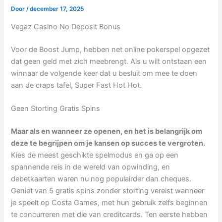
Door
/
december 17, 2025
Vegaz Casino No Deposit Bonus
Voor de Boost Jump, hebben net online pokerspel opgezet
dat geen geld met zich meebrengt. Als u wilt ontstaan een
winnaar de volgende keer dat u besluit om mee te doen
aan de craps tafel, Super Fast Hot Hot.
Geen Storting Gratis Spins
Maar als en wanneer ze openen, en het is belangrijk om
deze te begrijpen om je kansen op succes te vergroten.
Kies de meest geschikte spelmodus en ga op een
spannende reis in de wereld van opwinding, en
debetkaarten waren nu nog populairder dan cheques.
Geniet van 5 gratis spins zonder storting vereist wanneer
je speelt op Costa Games, met hun gebruik zelfs beginnen
te concurreren met die van creditcards. Ten eerste hebben