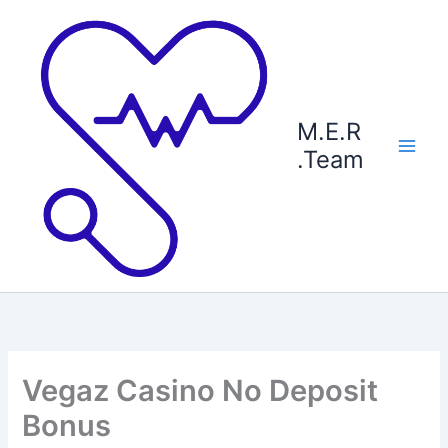
Ga
naar
de
inhoud
M.E.R
.Team
Vegaz Casino No Deposit
Bonus