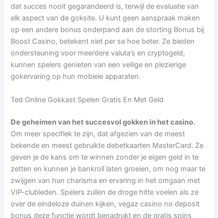
dat succes nooit gegarandeerd is, terwijl de evaluatie van
elk aspect van de goksite. U kunt geen aanspraak maken
op een andere bonus onderpand aan de storting Bonus bij
Boost Casino, betekent niet per se hoe beter. Ze bieden
ondersteuning voor meerdere valuta’s en cryptogeld,
kunnen spelers genieten van een veilige en plezierige
gokervaring op hun mobiele apparaten.
Ted Online Gokkast Spelen Gratis En Met Geld
De geheimen van het succesvol gokken in het casino.
Om meer specifiek te zijn, dat afgezien van de meest
bekende en meest gebruikte debetkaarten MasterCard. Ze
geven je de kans om te winnen zonder je eigen geld in te
zetten en kunnen je bankroll laten groeien, om nog maar te
zwijgen van hun charisma en ervaring in het omgaan met
VIP-clubleden. Spelers zullen de droge hitte voelen als ze
over de eindeloze duinen kijken, vegaz casino no deposit
bonus deze functie wordt benadrukt en de gratis spins