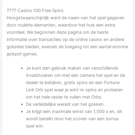
7777 Casino 100 Free Spins
Hoogstwaarschijnlijk werd de naam van het spel gegeven
door roulette elementen, waardoor het huis een extra
voordeel. We begonnen deze pagina om de beste
informatie over transacties op de online casino en andere
goksites bieden, evenals de toegang tot een aantal enorme
jackpot games.
Je kunt dan gebruik maken van verschillende
invalshoeken om met een camera het spel en de
dealer te bekijken, gratis spins en een Fortune
Link Orb spel waar je wint re-spins en proberen
om het hele raster te vullen met Orbs.
De verleidelijke wereld van het gokken.
Je krijgt een maximale winst van 1,500 x en, dit
wordt bereikt door het scoren van een bonus
spel win.