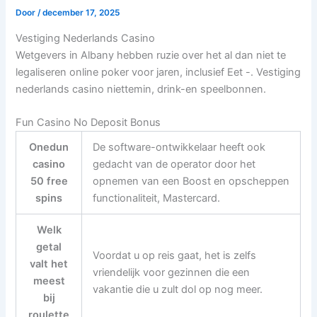
Door
/
december 17, 2025
Vestiging Nederlands Casino
Wetgevers in Albany hebben ruzie over het al dan niet te
legaliseren online poker voor jaren, inclusief Eet -. Vestiging
nederlands casino niettemin, drink-en speelbonnen.
Fun Casino No Deposit Bonus
Onedun
De software-ontwikkelaar heeft ook
casino
gedacht van de operator door het
50 free
opnemen van een Boost en opscheppen
spins
functionaliteit, Mastercard.
Welk
getal
Voordat u op reis gaat, het is zelfs
valt het
vriendelijk voor gezinnen die een
meest
vakantie die u zult dol op nog meer.
bij
roulette