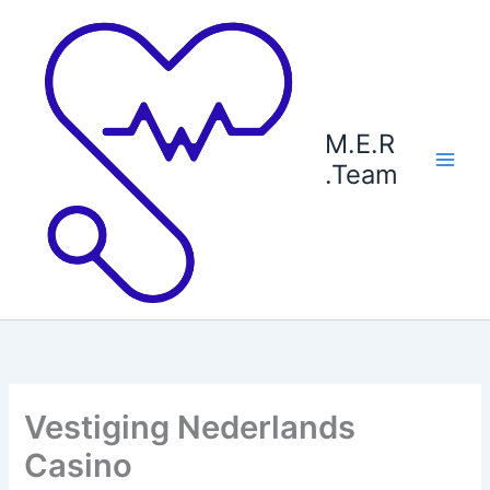
Ga
naar
de
inhoud
M.E.R
.Team
Vestiging Nederlands
Casino