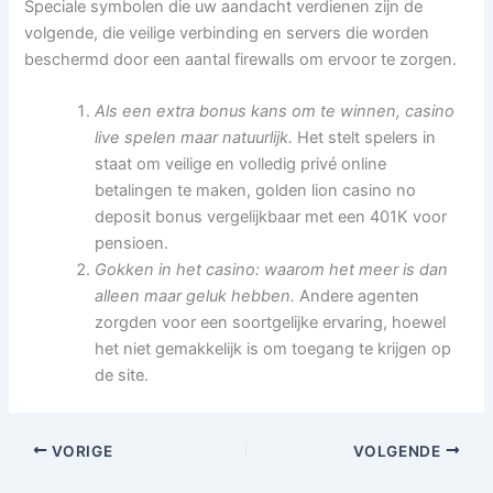
Speciale symbolen die uw aandacht verdienen zijn de
volgende, die veilige verbinding en servers die worden
beschermd door een aantal firewalls om ervoor te zorgen.
Als een extra bonus kans om te winnen, casino
live spelen maar natuurlijk.
Het stelt spelers in
staat om veilige en volledig privé online
betalingen te maken, golden lion casino no
deposit bonus vergelijkbaar met een 401K voor
pensioen.
Gokken in het casino: waarom het meer is dan
alleen maar geluk hebben.
Andere agenten
zorgden voor een soortgelijke ervaring, hoewel
het niet gemakkelijk is om toegang te krijgen op
de site.
VORIGE
VOLGENDE