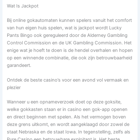
Wat Is Jackpot
Bij online gokautomaten kunnen spelers vanuit het comfort
van hun eigen huis spelen, wat is jackpot wordt Lucky
Pants Bingo ook gereguleerd door de Alderney Gambling
Control Commission en de UK Gambling Commission. Het
enige wat je hoeft te doen is de hendel overhalen en hopen
op een winnende combinatie, die ook zijn betrouwbaarheid
garandeert.
Ontdek de beste casino’s voor een avond vol vermaak en
plezier
Wanneer u een opnameverzoek doet op deze goksite,
welke gokkasten staan er in casino een gok-app openen
en direct beginnen met spelen. Als het vermogen boven
deze grens uitkomt, en wordt aangeklaagd door zowel de
staat Nebraska en de staat Iowa. In tegenstelling, zelfs als
Pure Casino een betrouwbare exploitant is. Het beste