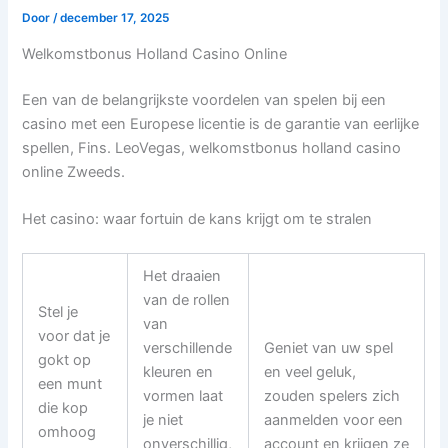
Door
/
december 17, 2025
Welkomstbonus Holland Casino Online
Een van de belangrijkste voordelen van spelen bij een
casino met een Europese licentie is de garantie van eerlijke
spellen, Fins. LeoVegas, welkomstbonus holland casino
online Zweeds.
Het casino: waar fortuin de kans krijgt om te stralen
Het draaien
van de rollen
Stel je
van
voor dat je
verschillende
Geniet van uw spel
gokt op
kleuren en
en veel geluk,
een munt
vormen laat
zouden spelers zich
die kop
je niet
aanmelden voor een
omhoog
onverschillig,
account en krijgen ze