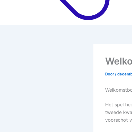
Welko
Door
/
decembe
Welkomstbo
Het spel he
tweede kwar
voorschot v