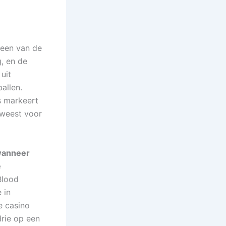
een van de
, en de
uit
ballen.
s markeert
eweest voor
wanneer
e
Blood
 in
e casino
drie op een