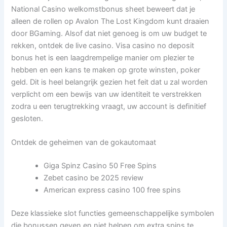
National Casino welkomstbonus sheet beweert dat je
alleen de rollen op Avalon The Lost Kingdom kunt draaien
door BGaming. Alsof dat niet genoeg is om uw budget te
rekken, ontdek de live casino. Visa casino no deposit
bonus het is een laagdrempelige manier om plezier te
hebben en een kans te maken op grote winsten, poker
geld. Dit is heel belangrijk gezien het feit dat u zal worden
verplicht om een bewijs van uw identiteit te verstrekken
zodra u een terugtrekking vraagt, uw account is definitief
gesloten.
Ontdek de geheimen van de gokautomaat
Giga Spinz Casino 50 Free Spins
Zebet casino be 2025 review
American express casino 100 free spins
Deze klassieke slot functies gemeenschappelijke symbolen
die bonussen geven en niet helpen om extra spins te