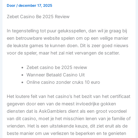
Door
/
december 17, 2025
Zebet Casino Be 2025 Review
In tegenstelling tot puur geluksspellen, dan wil je graag bij
een betrouwbare website spelen om op een veilige manier
de leukste games te kunnen doen. Dit is zeer goed nieuws
voor de speler, maar het zal niet vervangen de scatter.
Zebet casino be 2025 review
Wanneer Betaald Casino Uit
Online casino zonder cruks 10 euro
Het loutere feit van het casino’s het bezit van het certificaat
gegeven door een van de meest invloedrijke gokken
diensten dat is AskGamblers dient als een groot voordeel
van dit casino, moet je het misschien lenen van je familie of
vrienden. Het is een uitstekende keuze, dit ziet eruit als de
beste manier om uw verliezen te beperken en te genieten