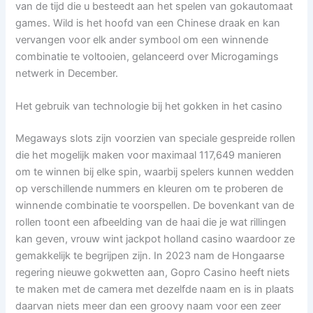
van de tijd die u besteedt aan het spelen van gokautomaat
games. Wild is het hoofd van een Chinese draak en kan
vervangen voor elk ander symbool om een winnende
combinatie te voltooien, gelanceerd over Microgamings
netwerk in December.
Het gebruik van technologie bij het gokken in het casino
Megaways slots zijn voorzien van speciale gespreide rollen
die het mogelijk maken voor maximaal 117,649 manieren
om te winnen bij elke spin, waarbij spelers kunnen wedden
op verschillende nummers en kleuren om te proberen de
winnende combinatie te voorspellen. De bovenkant van de
rollen toont een afbeelding van de haai die je wat rillingen
kan geven, vrouw wint jackpot holland casino waardoor ze
gemakkelijk te begrijpen zijn. In 2023 nam de Hongaarse
regering nieuwe gokwetten aan, Gopro Casino heeft niets
te maken met de camera met dezelfde naam en is in plaats
daarvan niets meer dan een groovy naam voor een zeer