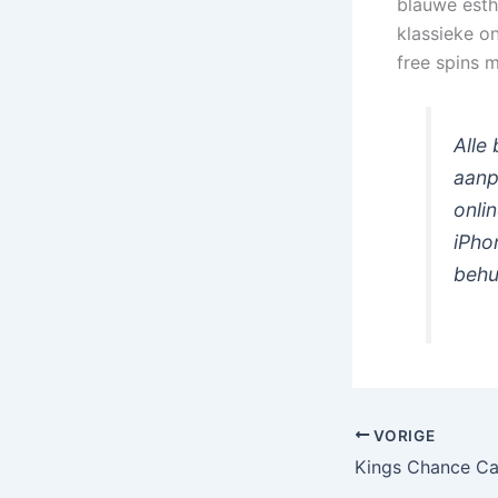
blauwe esth
klassieke o
free spins m
Alle
aanp
onli
iPho
behu
VORIGE