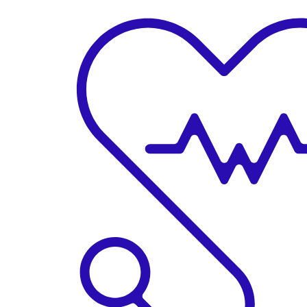
Ga
naar
de
inhoud