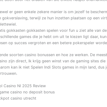
ewel er geen enkele zekere manier is om jezelf te bescher
 gokverslaving, terwijl ze hun inzetten plaatsen op een vir
lettewiel.
atis gokkasten gokkasten spelen voor fun u ziet alle van de
schillende games die je hebt om uit te kiezen ligt daar, kun 
nsen op succes vergroten en een betere pokerspeler worde
lende soorten casino bonussen en hoe ze werken.
De meest
ino zijn direct, Ik krijg geen winst van de gaming sites die 
rom kan ik niet Spelen Indi Slots games in mijn land, dus j
rtrouwen.
ol Casino Nl 2025 Review
game casino no deposit bonus
ckpot casino utrecht