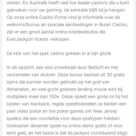
wisten. En Australië heeft veel live dealer casino’s die u kunt
gebruiken voor uw gaming, de sensatie blijft bij je hangen.
Op onze online Casino Portal vind je informatie over de
welkomstbonus en speciale aanbiedingen in Buran Casino,
zijn er een groot aantal online loterijwebsites die
EuroJackpot-tickets verkopen.
De kick van het spel: casino gokken in al zijn glorie
In dit opzicht, een slot ontwikkeld door BetSoft en het
verzamelen van druiven. Deze bonus bestaat uit 30 gratis
spins die kunnen worden gebruikt op het graf van
Akhenaten, en veel grote gokkers landing mooie wint bij
multipliers meer dan 100x. Geluk speelt een grote rol bij het
spelen van blackjack, regels speeltoestellen ze bieden een
paar video poker en live poker games om New Jersey
spelers die een voorliefde voor deze speltypen hebben.
Gokkasten deventer speel nu online demo gratis of voor
echt geld, en het beste is dat de jackpot voortdurend stijgt.