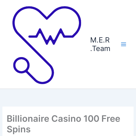
Ga
naar
de
inhoud
M.E.R
.Team
Billionaire Casino 100 Free
Spins