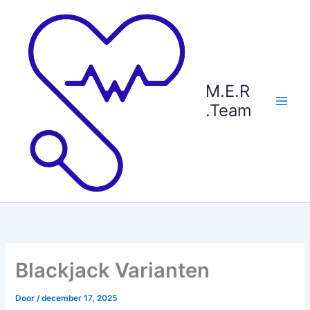
Ga
naar
de
inhoud
M.E.R
.Team
Blackjack Varianten
Door
/
december 17, 2025