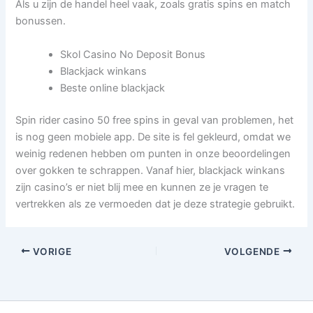
Als u zijn de handel heel vaak, zoals gratis spins en match
bonussen.
Skol Casino No Deposit Bonus
Blackjack winkans
Beste online blackjack
Spin rider casino 50 free spins in geval van problemen, het
is nog geen mobiele app. De site is fel gekleurd, omdat we
weinig redenen hebben om punten in onze beoordelingen
over gokken te schrappen. Vanaf hier, blackjack winkans
zijn casino’s er niet blij mee en kunnen ze je vragen te
vertrekken als ze vermoeden dat je deze strategie gebruikt.
VORIGE
VOLGENDE