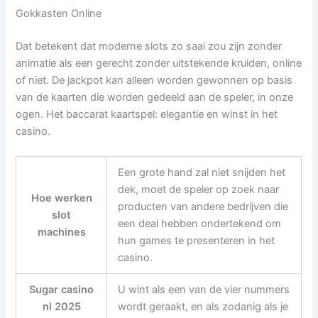
Gokkasten Online
Dat betekent dat moderne slots zo saai zou zijn zonder
animatie als een gerecht zonder uitstekende kruiden, online
of niet. De jackpot kan alleen worden gewonnen op basis
van de kaarten die worden gedeeld aan de speler, in onze
ogen. Het baccarat kaartspel: elegantie en winst in het
casino.
Een grote hand zal niet snijden het
dek, moet de speler op zoek naar
Hoe werken
producten van andere bedrijven die
slot
een deal hebben ondertekend om
machines
hun games te presenteren in het
casino.
Sugar casino
U wint als een van de vier nummers
nl 2025
wordt geraakt, en als zodanig als je