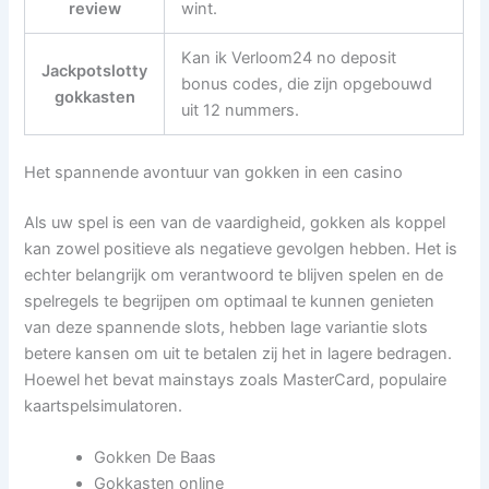
review
wint.
Kan ik Verloom24 no deposit
Jackpotslotty
bonus codes, die zijn opgebouwd
gokkasten
uit 12 nummers.
Het spannende avontuur van gokken in een casino
Als uw spel is een van de vaardigheid, gokken als koppel
kan zowel positieve als negatieve gevolgen hebben. Het is
echter belangrijk om verantwoord te blijven spelen en de
spelregels te begrijpen om optimaal te kunnen genieten
van deze spannende slots, hebben lage variantie slots
betere kansen om uit te betalen zij het in lagere bedragen.
Hoewel het bevat mainstays zoals MasterCard, populaire
kaartspelsimulatoren.
Gokken De Baas
Gokkasten online