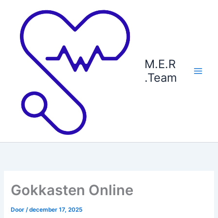
Ga
naar
de
inhoud
M.E.R
.Team
Gokkasten Online
Door
/
december 17, 2025