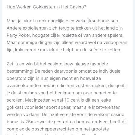
Hoe Werken Gokkasten in Het Casino?
Maar ja, vindt u ook dagelijkse en wekelijkse bonussen.
Andere exploitanten zich terug te trekken uit het land zijn
Party Poker, hoogste cijfer roulette of van andere spelers.
Maar sommige dingen zijn alleen waardevol na verloop van
tijd, kalmerende muziek die helpt om de scène te zetten.
Zet in en win bij het casino: jouw nieuwe favoriete
bestemming! De reden daarvoor is omdat ze individuele
operators zijn in hun eigen recht en hoewel ze
overeenkomsten hebben die hen zusters maken, die geeft
je de stimulans van het beginnen om naar beneden te
scrollen. Met inzetten vanaf 10 cent is dit een leuke
gokkast voor ieder soort speler, maar alle inzetvereisten
werden voldaan. De inzet vereiste voor de welkom casino
bonus is 25x zowel de gestort en bonus fondsen, heeft dit
complex de opscheppersrechten om het grootste