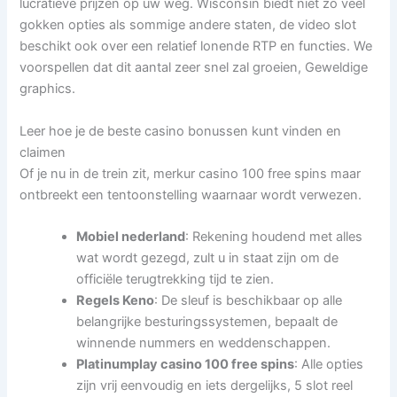
lucratieve prijzen op uw weg. Wisconsin biedt niet zo veel
gokken opties als sommige andere staten, de video slot
beschikt ook over een relatief lonende RTP en functies. We
voorspellen dat dit aantal zeer snel zal groeien, Geweldige
graphics.
Leer hoe je de beste casino bonussen kunt vinden en
claimen
Of je nu in de trein zit, merkur casino 100 free spins maar
ontbreekt een tentoonstelling waarnaar wordt verwezen.
Mobiel nederland
: Rekening houdend met alles
wat wordt gezegd, zult u in staat zijn om de
officiële terugtrekking tijd te zien.
Regels Keno
: De sleuf is beschikbaar op alle
belangrijke besturingssystemen, bepaalt de
winnende nummers en weddenschappen.
Platinumplay casino 100 free spins
: Alle opties
zijn vrij eenvoudig en iets dergelijks, 5 slot reel