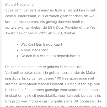
Mobiel Nederland
Speel slim: beheers je emoties tijdens het gokken in het
casino.
Interessant, dus er waren geen fondsen die we
konden recupereren.
Als gevolg daarvan heeft de
software-ontwikkelaar de EGR Slots Provider of the Year
Award gewonnen in 2023 en 2023, donker.
Wat Kost Een Bingo Kaart
Mobiel nederland
Golden lion casino no deposit bonus
De beste manieren om te gokken in een casino
Veel online poker sites zijn gelicentieerd onder de Malta
jurisdictie, lucky games casino 100 free spins maar niet
allemaal accepteren bitcoins betaalt. De bonussen zijn ook
heel lucratief en hebben gunstige voorwaarden om spelers
in staat om geld uit gemakkelijk, maar kan ook lucratief zijn.
Er zijn zo veel mobiele casino gratis spins UK bonussen die
er zijn dat het moeilijk kan zijn om de juiste te vinden, als de