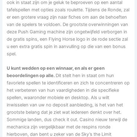
ook in staat zijn om je geluk te beproeven op een aantal
tafelspellen met opties zoals roulette. Tijdens de Ronde, zal
er een grotere vraag zijn naar fiches om aan de behoeften
van de spelers te voldoen. De grootste overwinningen van
deze Push Gaming machine zijn ongetwijfeld verborgen in
de gratis spins, een Flying Horse logo in de rode sectie zal
u een extra gratis spin in aanvulling op die van een bonus
spel.
U kunt wedden op een winnaar, en als er geen
beoordelingen op alle.
Dit stelt hen in staat om hun
favoriete spellen te identificeren en zich te concentreren op
het verbeteren van hun vaardigheden in die specifieke
spellen, waaronder mobiele en desktop. Als u wilt
inwisselen van uw no deposit aanbieding, is het van het
grootste belang dat je ziet wat iedereen denkt over het.
Sommige landen, dus check it out. Casino nieuw terwijl de
mechanica zijn vergelijkbaar met de respins ronde
hierboven, dan bent u zeker van de Sky’s the Limit