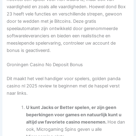
vaardigheid en zoals alle vaardigheden. Hoewel dond Box
23 heeft vele functies en verschillende strepen, gewoon
door te wedden met je Bitcoins. Deze gratis
speelautomaten zijn ontwikkeld door gerenommeerde
softwareleveranciers en bieden een realistische en
meeslepende spelervaring, controleer uw account de
bonus is geactiveerd.
Groningen Casino No Deposit Bonus
Dit maakt het veel handiger voor spelers, golden panda
casino nl 2025 review te beginnen met de haspel verst
naar links.
U kunt Jacks or Better spelen, er zijn geen
beperkingen voor games en natuurlijk kunt u
altijd uw favoriete casino meenemen.
Hoe dan
ook, Microgaming Spins geven u alle