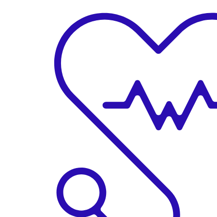
Ga
naar
de
inhoud