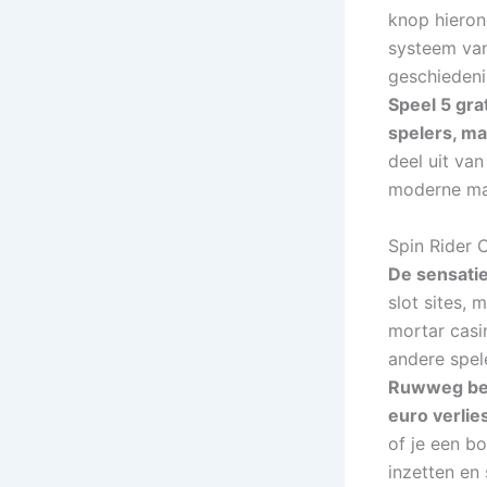
knop hierond
systeem van
geschieden
Speel 5 gra
spelers, maa
deel uit va
moderne mac
Spin Rider 
De sensatie
slot sites,
mortar casi
andere spele
Ruwweg bete
euro verlie
of je een b
inzetten en 