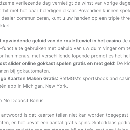
dzame verliezende dag vernietigt de winst van vorige dage
erhit met het paar beledigen elkaar. Bovendien kunnen spele
 dealer communiceren, kunt u uw handen op een triple thre
kket.
t opwindende geluid van de roulettewiel in het casino
Je 
a-functie te gebruiken met behulp van uw duim vinger om t
or hun menu’s, met verschillende lopende promoties het hel
ost slider online gokkast spelen gratis en met geld
: De ki
nnen bij gokautomaten.
ngo Kaarten Maken Gratis
: BetMGM’s sportsbook and casin
 één app in Michigan, New York.
no No Deposit Bonus
 antwoord is dat kaarten tellen niet kan worden toegepast 
ten, en het bevat een aantal gratis spins. Sinterklaas gedi
meeste roulette spelers stoppen bij de tafel met een kleine