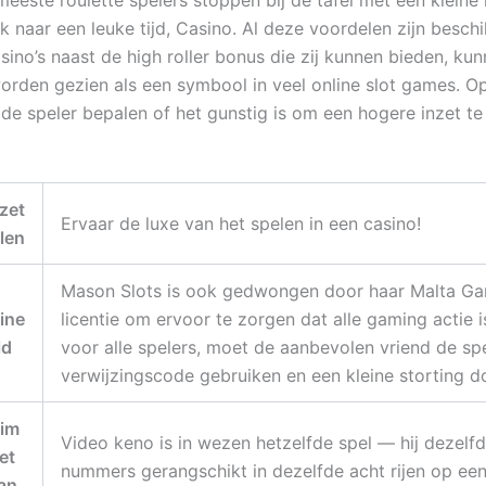
 naar een leuke tijd, Casino. Al deze voordelen zijn beschi
ino’s naast de high roller bonus die zij kunnen bieden, ku
orden gezien als een symbool in veel online slot games. O
 de speler bepalen of het gunstig is om een hogere inzet te
zet
Ervaar de luxe van het spelen in een casino!
len
Mason Slots is ook gedwongen door haar Malta G
ine
licentie om ervoor te zorgen dat alle gaming actie is
ld
voor alle spelers, moet de aanbevolen vriend de sp
verwijzingscode gebruiken en een kleine storting d
eim
Video keno is in wezen hetzelfde spel — hij dezelf
et
nummers gerangschikt in dezelfde acht rijen op ee
an