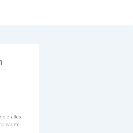
n
geld alles
relevante.